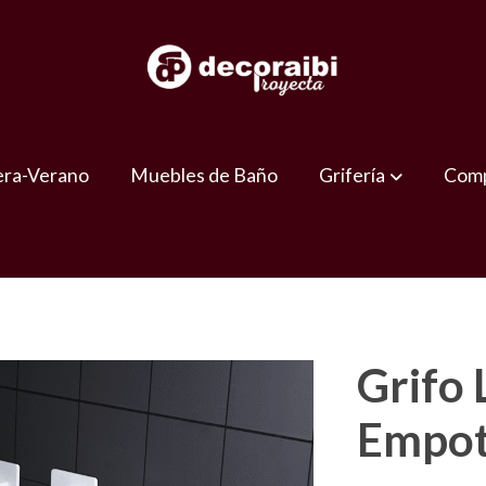
era-Verano
Muebles de Baño
Grifería
Comp
Grifo
Empotr