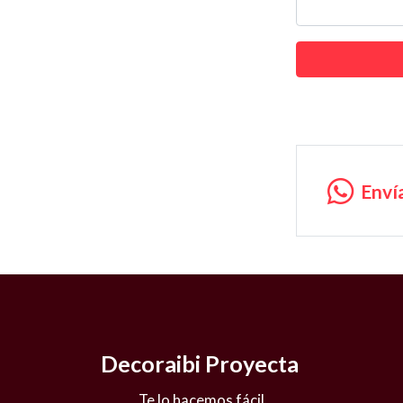
Enví
Decoraibi Proyecta
Te lo hacemos fácil