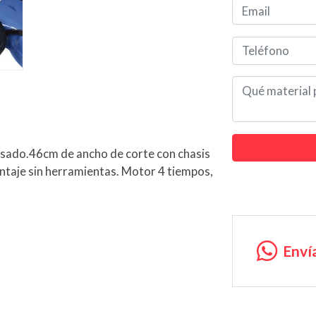
ado.46cm de ancho de corte con chasis
ontaje sin herramientas. Motor 4 tiempos,
Enví