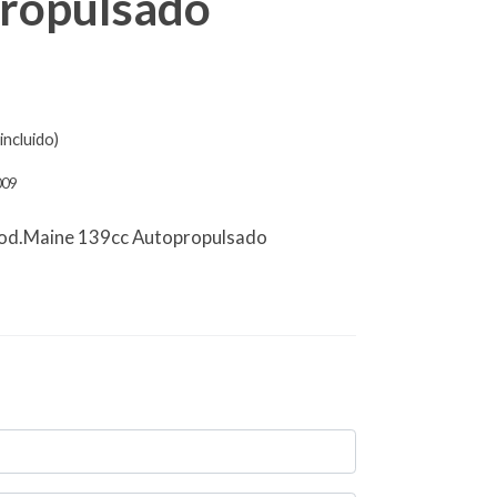
ropulsado
incluido)
009
od.Maine 139cc Autopropulsado