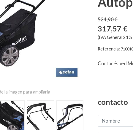
Autop
524,90 €
317,57 €
(IVA General 21% 
Referencia:
71001
Cortacésped M
e la imagen para ampliarla
contacto