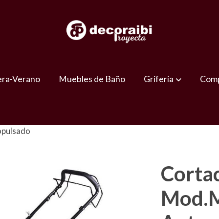
era-Verano
Muebles de Baño
Grifería
Comp
opulsado
Corta
Mod.M