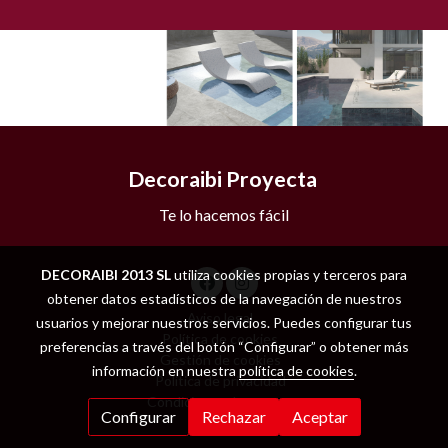
Decoraibi Proyecta
Te lo hacemos fácil
DECORAIBI 2013 SL
utiliza cookies propias y terceros para
obtener datos estadísticos de la navegación de nuestros
Aviso legal
usuarios y mejorar nuestros servicios. Puedes configurar tus
Política de cookies
preferencias a través del botón “Configurar” o obtener más
Gestión de cookies
información en nuestra
política de cookies
.
Política de privacidad
Condiciones de compra
Configurar
Rechazar
Aceptar